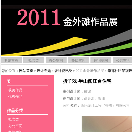
专题首页
概念类
办公空间
餐饮空间
住宅空间
公共空间
您的位置：
网站首页
»
设计专题
»
设计资讯类
» 2011金外滩作品展 »
华都社区景观
折子戏-半山阅江台住宅
奖
获奖作品
主创设计师：
郦波
优秀作品
参与设计师：
高开浪、梁珊
公司名称：
西玛设计工程（香港）有限公司
作品分类
概念类
办公空间