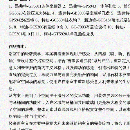
1、迅弗特-GP5911连体坐便器 2、迅弗特-GP5943一体单孔盆 3、博
GG5820右裙压克力浴缸 4、迅弗特-GE5905浴室柜单孔盆 5、迅弗特
GP5942浴室镜 6、特迪-GC5304挂衣钩 7、新边锋-GT5434落地式浴
头 8、特迪-GC5306有盖纸巾盒 9、GC-7003有盖垃圾桶 10、特迪-
GC5301毛巾杆 11、柯林-GT5920A单孔脸盆龙头
作品描述：
浴室中的轻奢美学。本案将着重体现用户感受，从四感（嗅、听、
触）来设计整个浴室空间，结合“吉事多迅弗特”系列产品，重新定
意大利未来派的简约主义风格，以强调动的感觉，创造出独特的弧
直线的完美过度，再现力量与速度完美融合的瞬间，采用石材木纹
配浴室空间动的感觉，使用户在浴室中重新感受意大利未来派的生
息。
从方案上做到了小空间里干湿分区的实际功能，用装饰屏风区分开
与马桶间的功能性，入户区域与马桶间共用玻璃门更是极大程度的
了空间的浪费。整体元素以直线弧线相互搭配贯穿整个空间，以追
格的统一性与连贯性。
轻奢新主义在本案中是意大利未来派简约主义的完美绽放，符合了