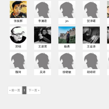
张振辉
李澜君
jes
贺泽曙
郑锦
王凌霄
杨勇
王金涛
魏琦
吴涛
徐晓敏
胡靖研
« 前一页
1
下一页 »