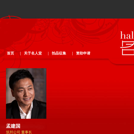
首页
|
关于名人堂
|
拍品征集
|
资助申请
孟建国
筑邦公司 董事长