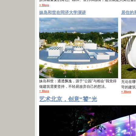
+ More
妹岛和世在同济大学演讲
居住的
妹岛和世：通透飘逸，源于“公园”与相会“我觉得
无论在哪
做建筑需要坚持，不轻易放弃自己的想法。
苛的建筑
+ More
+ More
艺术北京，创意“饕”光