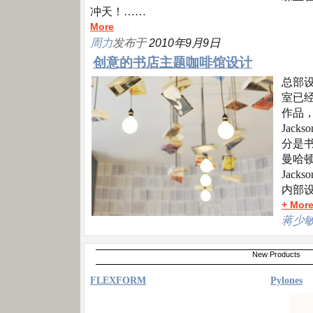
冲天！……
More
周力
发布于
2010年9月9
日
创意的书店主题咖啡馆设计
总部设立
室已
作品，
Jac
分是
曼哈顿
Jack
内部
+ Mor
蒋少
New Products
FLEXFORM
Pylones