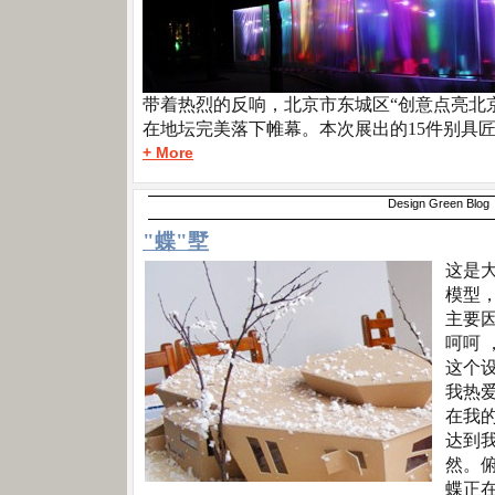
带着热烈的反响，北京市东城区“创意点亮北京
在地坛完美落下帷幕。本次展出的15件别具
+ More
Design Green Blog
"蝶"墅
这是
模型
主要
呵呵
这个
我热
在我
达到
然。
蝶正