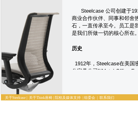
Steelcase 公司创建
商业合作伙伴、同事和邻舍热忱
石，一直传承至今。员工是
是我们所做一切的核心所在
历史
1912年，Steelcase
公家具公司”(Metal Office Fur
1914年，Steelcase
决了传统草编纸篓易燃的弊
此基础上研发了金属办公桌
关于Steelcase
|
关于Think座椅
|
院校及媒体支持
|
组委会
|
联系我们
业。 1954年，企业正式更名为
易所成功上市。如今，我们
素：室内结构、办公家具与