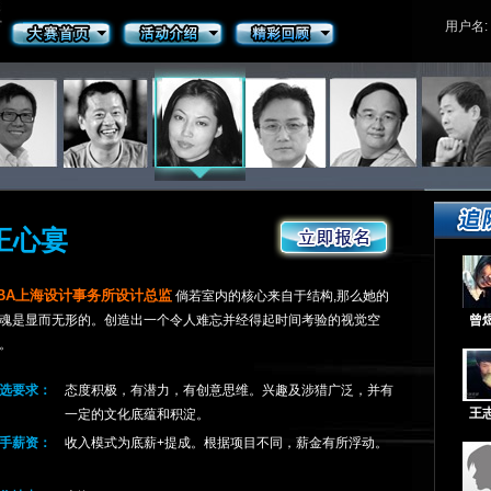
用户名:
王心宴
BA上海设计事务所设计总监
倘若室内的核心来自于结构,那么她的
魂是显而无形的。创造出一个令人难忘并经得起时间考验的视觉空
曾
。
选要求：
态度积极，有潜力，有创意思维。兴趣及涉猎广泛，并有
王
一定的文化底蕴和积淀。
手薪资：
收入模式为底薪+提成。根据项目不同，薪金有所浮动。