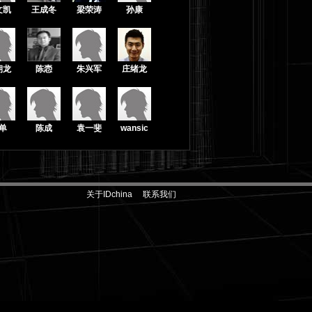
文凯
王成冬
梁荣涛
孙康
朝龙
陈悫
朱兴军
庄绪龙
单
陈成
袁一斐
wansic
关于IDchina
联系我们