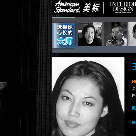
H
灵
间
甄
助