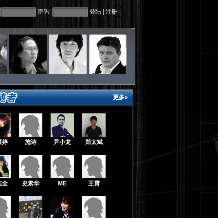
密码:
|
更多»
煜婷
施诗
尹小龙
郑太斌
志全
史素华
ME
王霄