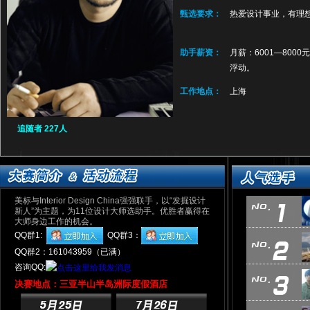
甄选要求：
热爱设计事业，有理
助手薪资：
月薪：6001—800
浮动。
工作地点：
上海
追随者 227人
美标与Interior Design China强强联手，以“发掘设计
新人”为主题，为11位设计大师选助手。优胜者赢得在
大师身边工作的机会。
QQ群1:
QQ群3：
QQ群2：161043959（已满）
咨询QQ:
决赛地点：三亚半山半岛洲际度假酒店