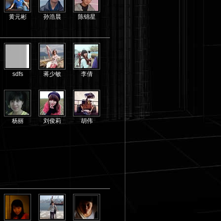
黄元彬
孙浩晨
陈锦星
sdfs
蒋少敏
李倩
杨丽
刘俊莉
胡伟