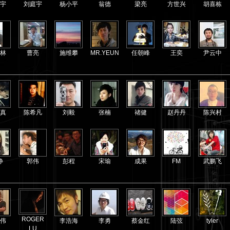
宇
刘庭宇
杨小平
翁德
梁亮
方世兴
胡喜栋
林
曹亮
施维攀
MR.YEUNG
任朝峰
王奕
尹云中
真
陈希凡
刘毅
张楠
禇健
赵丹丹
陈兴村
静
郭伟
彭程
宋瑜
成果
FM
武鹏飞
ROGER
伟
李浩海
李勇
蔡金红
陆弦
tyler
LU