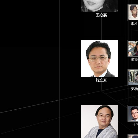
王心宴
李柱
张旖
沈立东
安杨
于