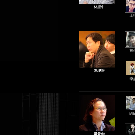
林振中
王
黄
陈现培
李
Mik
梁景华