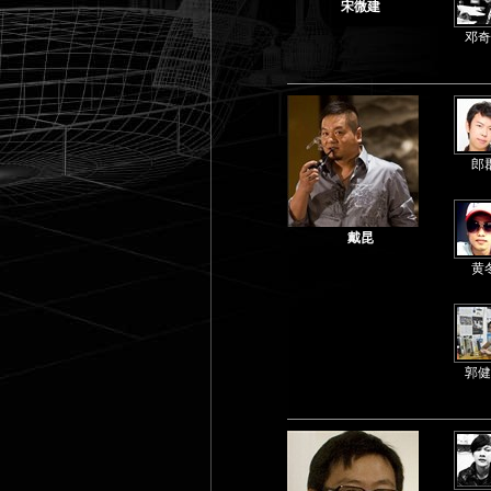
宋微建
邓奇
郎
戴昆
黄
郭健