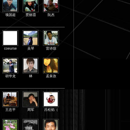
项国超
贾丽霞
阮杰
coeurse
吴琴
雷诗琼
胡华龙
林
孟泉孜
王忠平
周军
吕松焰（