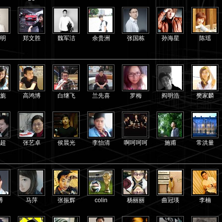
明
郑文胜
魏军洁
余贵洲
张国栋
孙海星
陈瑶
旎
高鸿博
白继飞
兰先喜
罗梅
阎明浩
樊家麟
超
张艺卓
侯晨光
李怡清
啊呵呵呵
施甫
常洪量
博
马萍
张振辉
colin
杨丽丽
曲冠瑛
李楠