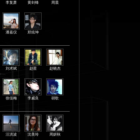
李复萧
黄剑锋
周晨
潘嘉仪
郑炫坤
刘术斌
赵星
赵晓杰
徐佳梅
李威良
胡歌
汪洪波
沈美玲
周妍秋