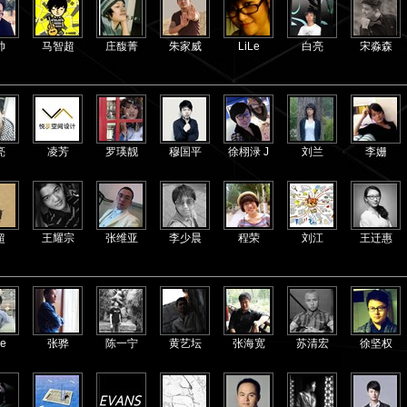
帅
马智超
庄馥菁
朱家威
LiLe
白亮
宋淼森
亮
凌芳
罗瑛靓
穆国平
徐栩渌 J
刘兰
李姗
超
王耀宗
张维亚
李少晨
程荣
刘江
王迁惠
e
张骅
陈一宁
黄艺坛
张海宽
苏清宏
徐坚权