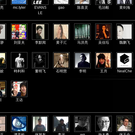
亮
mc.tyler
EVANS
gao
陈喜灵
毛治毅
黄剑海
LE
渺
刘亚夫
李默闻
黄子汇
马洪亮
吴佳珏
魏鹏飞
姣
時利和
董明飞
石明慧
李明
王月
NealChe
岩
王达
正
谭高科
张旭东
李远
wg
孙大勇
张玉金