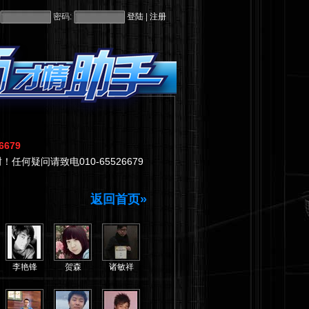
密码:
|
679
疑问请致电010-65526679
返回首页»
李艳锋
贺森
诸敏祥