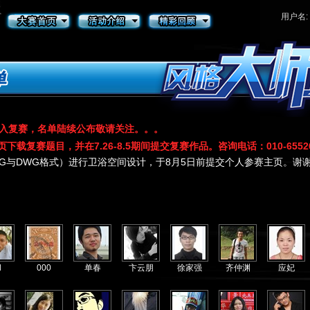
用户名:
进入复赛，名单陆续公布敬请关注。。。
载复赛题目，并在7.26-8.5期间提交复赛作品。咨询电话：010-65526
与DWG格式）进行卫浴空间设计，于8月5日前提交个人参赛主页。谢谢！任何
l
000
单春
卞云朋
徐家强
齐仲渊
应妃