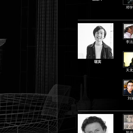
邓学
李法
琚宾
关龙
刘
郭忠