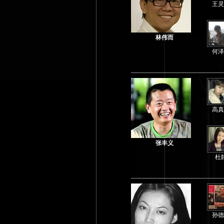
王灵
林伟而
何泽
高真
张丰义
杜
孙德