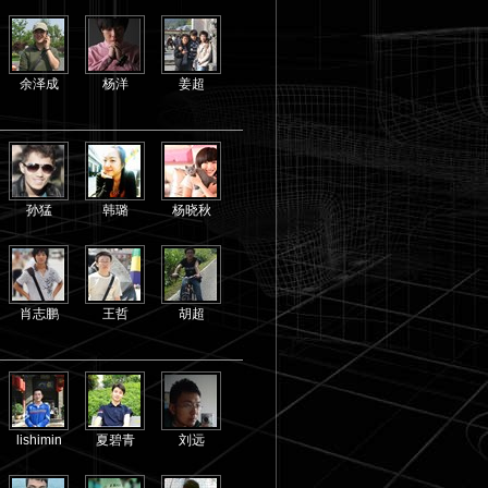
余泽成
杨洋
姜超
孙猛
韩璐
杨晓秋
肖志鹏
王哲
胡超
lishimin
夏碧青
刘远