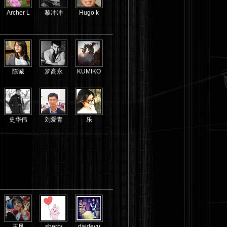
Archer L
黎冲冲
Hugo k
陈诚
罗高永
KUMIKO
史华伟
刘爱青
乐
王风
sherry
daideyu