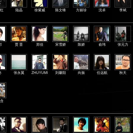
红
陆晶
徐紫威
陈文锋
方丽珍
沈卓
李斌
郡
贾 晋
郑佳
宋雪娇
陈娇
俞玮
张元力
冬
张永翼
ZHUYUMIN
刘馨阳
向振
任远航
秋天
含