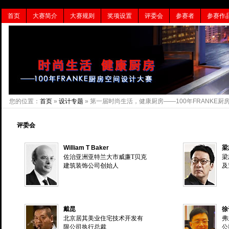
首页
大赛简介
大赛规则
奖项设置
评委会
参赛者
参赛作
您的位置：
首页
»
设计专题
» 第一届时尚生活，健康厨房——100年FRANKE厨
评委会
William T Baker
梁
佐治亚洲亚特兰大市威廉T贝克
梁
建筑装饰公司创始人
及
戴昆
徐
北京居其美业住宅技术开发有
弗
限公司执行总裁
公