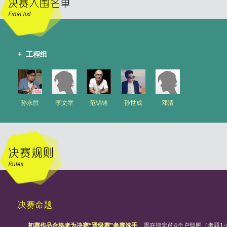
+ 工程组
孙永胜
李文举
范锦铬
孙世成
邓清
决赛命题
初赛作品合格者为决赛“晋级赛”参赛选手
，需在指定的4个户型图（考题1