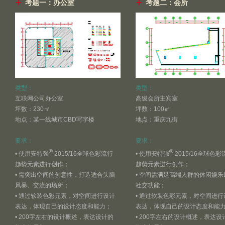
考题一：办公室
考题二：会所
类型：
类型：
互联网公司办公室
高级会所主宾室
坪数：230㎡
坪数：100㎡
地点：某一线城市CBD写字楼
地点：重庆九街
要求：
要求：
®
®
• 使用安特强
2015/16全球色彩流行
• 使用安特强
2015/16全球色彩
趋势元素进行创作；
趋势元素进行创作；
• 需突出空间的创意性，打造适合头脑
• 空间需满足高端人群的休闲娱乐
风暴、交流的场所；
社交功能；
• 通过软装色彩元素，对空间进行设计
• 通过软装色彩元素，对空间进行
表达，体现自己的设计态度和能力；
表达，体现自己的设计态度和能
• 200字左右的设计概述，表达设计的
• 200字左右的设计概述，表达设