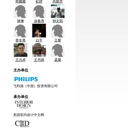
郭颖颖
虹妤
尚勤芳
林琳
涂春燕
钟文韬
姜冬青
白平
王黎
王允卓
王书原
孟胧
主办单位
飞利浦（中国）投资有限公司
承办单位
美国室内设计中文网