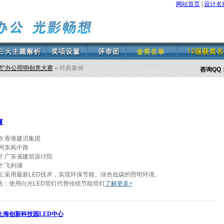
网站首页
|
设计名
想”办公照明创意大赛
» 经典案例
咨询QQ
厦
称:香港建滔集团
广州东风中路
计:广东省建筑设计院
计:飞利浦
点:采用最新LED技术，实现环保节能、绿色低碳的照明环境。
法：使用白光LED筒灯代替传统节能筒灯
了解更多>
上海创新科技园LED中心