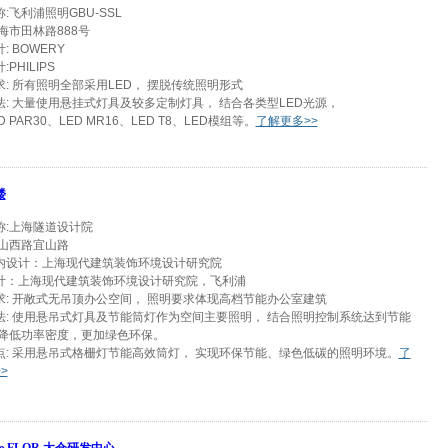
:飞利浦照明GBU-SSL
海市田林路888号
: BOWERY
PHILIPS
: 所有照明全部采用LED， 摆脱传统照明形式
法: 大量使用悬挂式灯具及较多定制灯具， 结合各类型LED光源，
D PAR30、LED MR16、LED T8、LED模组等。
了解更多>>
楼
称:上海隧道设计院
中山西路宜山路
内设计：上海现代建筑装饰环境设计研究院
计：上海现代建筑装饰环境设计研究院，飞利浦
求: 开敞式无吊顶办公空间， 照明要求体现高档节能办公室建筑
法: 使用悬吊式灯具及节能筒灯作为空间主要照明， 结合照明控制系统达到节能
 降低功率密度，更加绿色环保。
点: 采用悬吊式格栅灯节能高效筒灯， 实现环保节能、绿色低碳的照明环境。
了
>