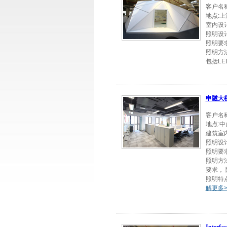
客户名称
地点:上
室内设计
照明设计:
照明要求
照明方
包括LE
申隧大
客户名
地点:
建筑室
照明设
照明要
照明方
要求，
照明特
解更多>