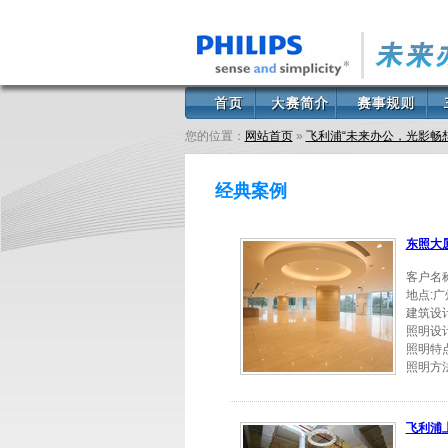
您的位置：
网站首页
»
飞利浦“未来办公，光影畅
经典案例
东照大
客户名
地点:
建筑设
照明设
照明特
照明方
飞利浦