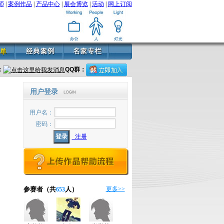
师
|
案例作品
|
产品中心
|
展会博览
|
活动
|
网上订阅
：
QQ群：
用户登录
用户名：
密码：
注册
参赛者（共
人）
更多>>
653